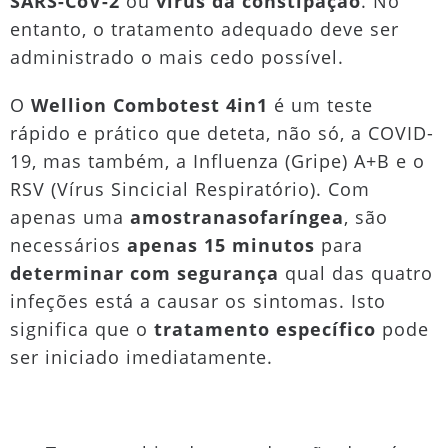
SARS-CoV-2
ou
vírus da constipação
. No
entanto, o tratamento adequado deve ser
administrado o mais cedo possível.
O
Wellion Combotest 4in1
é um teste
rápido e prático que deteta, não só, a COVID-
19, mas também, a Influenza (Gripe) A+B e o
RSV (Vírus Sincicial Respiratório). Com
apenas uma
amostra
nasofaríngea
, são
necessários
apenas 15 minutos
para
determinar com segurança
qual das quatro
infeções está a causar os sintomas. Isto
significa que o
tratamento específico
pode
ser iniciado imediatamente.